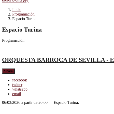
www.sevilla.org
Inicio
Programación
Espacio Turina
Espacio Turina
Programación
ORQUESTA BARROCA DE SEVILLA - El oc
Share
facebook
twitter
whatsapp
email
06/03/2026
a partir de
20:00
—
Espacio Turina
,