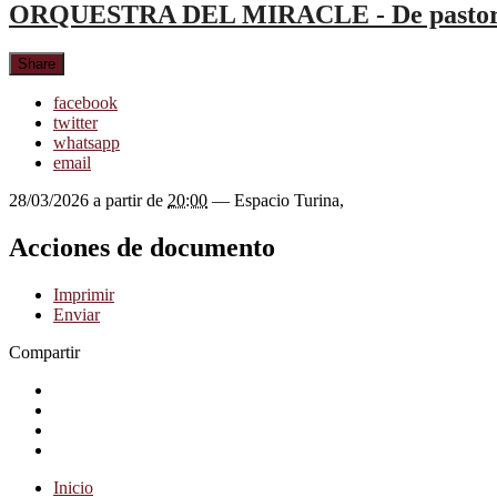
ORQUESTRA DEL MIRACLE - De pastores
Share
facebook
twitter
whatsapp
email
28/03/2026
a partir de
20:00
—
Espacio Turina
,
Acciones de documento
Imprimir
Enviar
Compartir
Compartir en facebook
Compartir en twitter
Compartir en linkedin
Compartir en whatsapp
Inicio