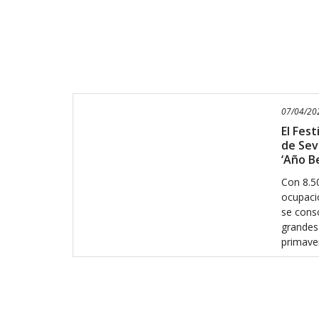
07/04/202
El Fes
de Sevi
‘Año B
Con 8.5
ocupació
se cons
grandes 
primaver