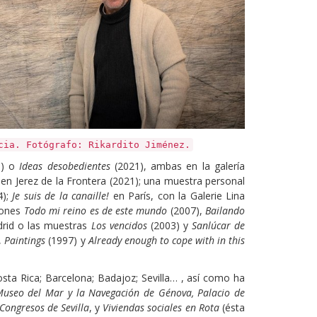
cia. Fotógrafo: Rikardito Jiménez.
3) o
Ideas desobedientes
(2021), ambas en la galería
 en Jerez de la Frontera (2021); una muestra personal
4);
Je suis de la canaille!
en París, con la Galerie Lina
ciones
Todo mi reino es de este mundo
(2007),
Bailando
drid o las muestras
Los vencidos
(2003) y
Sanlúcar de
,
Paintings
(1997) y
Already enough to cope with in this
osta Rica; Barcelona; Badajoz; Sevilla… , así como ha
useo del Mar y la Navegación de Génova,
Palacio de
Congresos de Sevilla
, y
Viviendas sociales en Rota
(ésta