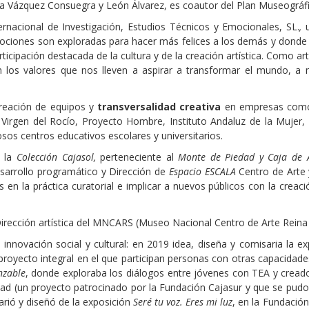
o a Vázquez Consuegra y León Álvarez, es coautor del Plan Museográf
ternacional de Investigación, Estudios Técnicos y Emocionales, SL.
,
u
ciones son exploradas para hacer más felices a los demás y donde 
ticipación destacada de la cultura y de la creación artística. Como a
n los valores que nos lleven a aspirar a transformar el mundo, a m
creación de equipos y
transversalidad creativa
en empresas como 
io Virgen del Rocío, Proyecto Hombre, Instituto Andaluz de la Muj
os centros educativos escolares y universitarios.
e la
Colección Cajasol,
perteneciente al
Monte de Piedad y Caja de A
esarrollo programático y Dirección de
Espacio ESCALA
Centro de Arte 
n la práctica curatorial e implicar a nuevos públicos con la creació
irección artística del MNCARS (Museo Nacional Centro de Arte Reina 
nnovación social y cultural: en 2019 idea, diseña y comisaria la e
proyecto integral en el que participan personas con otras capacidade
nzable
, donde exploraba los diálogos entre jóvenes con TEA y cre
dad (un proyecto patrocinado por la Fundación Cajasur y que se pudo
rió y diseñó de la exposición
Seré tu voz. Eres mi luz
, en la Fundació