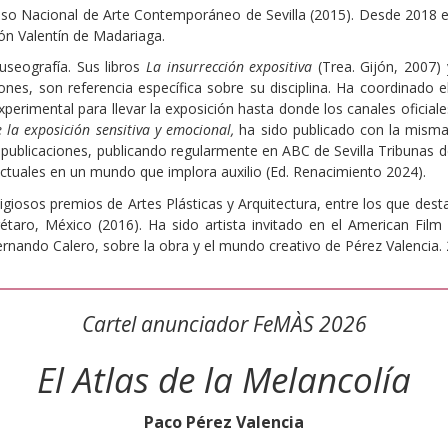
reso Nacional de Arte Contemporáneo de Sevilla (2015). Desde 2018
ón Valentín de Madariaga.
seografía. Sus libros
La insurrección expositiva
(Trea. Gijón, 2007)
ones, son referencia específica sobre su disciplina. Ha coordinado e
xperimental para llevar la exposición hasta donde los canales oficia
 la exposición sensitiva y emocional,
ha sido publicado con la misma 
s publicaciones, publicando regularmente en ABC de Sevilla Tribunas d
lectuales en un mundo que implora auxilio (Ed. Renacimiento 2024).
osos premios de Artes Plásticas y Arquitectura, entre los que desta
taro, México (2016). Ha sido artista invitado en el American Film
Fernando Calero, sobre la obra y el mundo creativo de Pérez Valencia.
Cartel anunciador FeMÀS 2026
El Atlas de la Melancolía
Paco Pérez Valencia