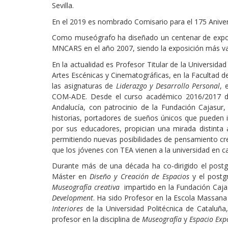
Sevilla.
En el 2019 es nombrado Comisario para el 175 Anivers
Como museógrafo ha diseñado un centenar de exposi
MNCARS en el año 2007, siendo la exposición más valo
En la actualidad es Profesor Titular de la Universid
Artes Escénicas y Cinematográficas, en la Facultad d
las asignaturas de
Liderazgo y Desarrollo Personal
, 
COM-ADE. Desde el curso académico 2016/2017 dir
Andalucía, con patrocinio de la Fundación Cajasur
historias, portadores de sueños únicos que pueden
por sus educadores, propician una mirada distinta 
permitiendo nuevas posibilidades de pensamiento cre
que los jóvenes con TEA vienen a la universidad en c
Durante más de una década ha co-dirigido el pos
Máster en
Diseño y Creación de Espacios
y el post
Museografía creativa
impartido en la Fundación Cajas
Development
. Ha sido Profesor en la Escola Massana
Interiores
de la Universidad Politécnica de Cataluña
profesor en la disciplina de
Museografía
y
Espacio Expo