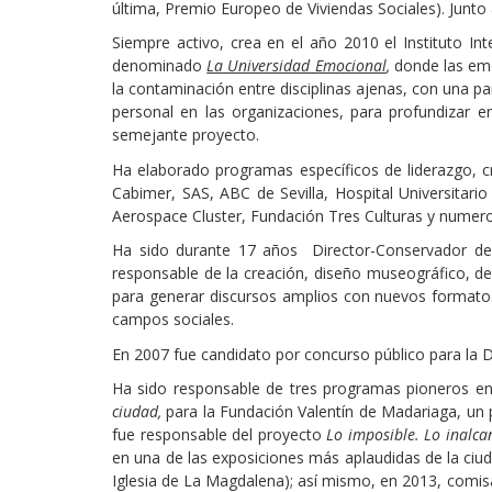
última, Premio Europeo de Viviendas Sociales). Junt
Siempre activo, crea en el año 2010 el Instituto In
denominado
La Universidad Emocional
,
donde las emo
la contaminación entre disciplinas ajenas, con una par
personal en las organizaciones, para profundizar e
semejante proyecto.
Ha elaborado programas específicos de liderazgo, 
Cabimer, SAS, ABC de Sevilla, Hospital Universitar
Aerospace Cluster, Fundación Tres Culturas y numeros
Ha sido durante 17 años Director-Conservador d
responsable de la creación, diseño museográfico, d
para generar discursos amplios con nuevos formatos e
campos sociales.
En 2007 fue candidato por concurso público para la D
Ha sido responsable de tres programas pioneros en i
ciudad,
para la Fundación Valentín de Madariaga, un 
fue responsable del proyecto
Lo imposible. Lo inalca
en una de las exposiciones más aplaudidas de la ciu
Iglesia de La Magdalena); así mismo, en 2013, comisa