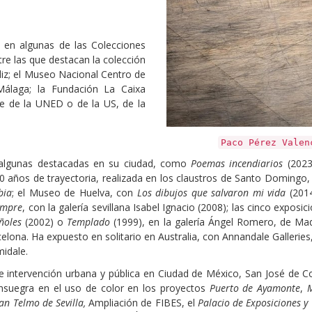
s en algunas de las Colecciones
tre las que destacan la colección
diz; el Museo Nacional Centro de
álaga; la Fundación La Caixa
rte de la UNED o de la US, de la
Paco Pérez Valen
, algunas destacadas en su ciudad, como
Poemas incendiarios
(202
0 años de trayectoria, realizada en los claustros de Santo Domingo,
bia
; el Museo de Huelva, con
Los dibujos que salvaron mi vida
(201
empre
, con la galería sevillana Isabel Ignacio (2008); las cinco exposi
añoles
(2002) o
Templado
(1999), en la galería Ángel Romero, de Ma
lona. Ha expuesto en solitario en Australia, con Annandale Galleries
idale.
de intervención urbana y pública en Ciudad de México, San José de C
nsuegra en el uso de color en los proyectos
Puerto de Ayamonte
,
M
San Telmo de Sevilla,
Ampliación de FIBES, el
Palacio de Exposiciones y 