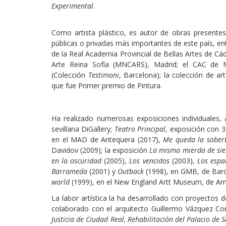
Experimental
.
Como artista plástico, es autor de obras presente
públicas o privadas más importantes de este país, en
de la Real Academia Provincial de Bellas Artes de Cá
Arte Reina Sofía (MNCARS), Madrid; el CAC de M
(Colección
Testimoni
, Barcelona); la colección de a
que fue Primer premio de Pintura.
Ha realizado numerosas exposiciones individuales
sevillana DiGallery;
Teatro Principal
, exposición con 3
en el MAD de Antequera (2017),
Me queda la sober
Davidov (2009); la exposición
La misma mierda de si
en la oscuridad
(2005),
Los vencidos
(2003),
Los esp
Barrameda
(2001) y
Outback
(1998), en GMB, de Barce
world
(1999), en el New England Artt Museum, de Arm
La labor artística la ha desarrollado con proyectos 
colaborado con el arquitecto Guillermo Vázquez Co
Justicia de Ciudad Real, Rehabilitación del Palacio de 