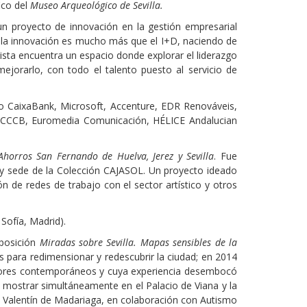
ico del
Museo Arqueológico de Sevilla.
n proyecto de innovación en la gestión empresarial
la innovación es mucho más que el I+D, naciendo de
rtista encuentra un espacio donde explorar el liderazgo
ejorarlo, con todo el talento puesto al servicio de
CaixaBank, Microsoft, Accenture, EDR Renováveis,
er, CCCB, Euromedia Comunicación, HÉLICE Andalucian
horros San Fernando de Huelva, Jerez y Sevilla
. Fue
y sede de la Colección CAJASOL. Un proyecto ideado
n de redes de trabajo con el sector artístico y otros
Sofía, Madrid).
xposición
Miradas sobre Sevilla. Mapas sensibles de la
s para redimensionar y redescubrir la ciudad; en 2014
adores contemporáneos y cuya experiencia desembocó
 mostrar simultáneamente en el Palacio de Viana y la
n Valentín de Madariaga, en colaboración con Autismo