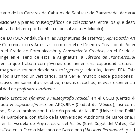
ario de las Carreras de Caballos de Sanlúcar de Barrameda, declarada
ciones y planes museográficos de colecciones, entre los que des
rada del año por la crítica especializada (El Mundo).
ad de LOYOLA Andalucía en las Asignaturas de
Estética y Apreciación Ar
e Comunicación y Artes, así como en el de Diseño y Creación de Vide
en el Grado de Comunicación y
Pensamiento Creativo,
en el Grado 
ige en el seno de esta la Asignatura la
Cátedra de Transversali
, en la que trabaja con jóvenes que tienen una capacidad creativa
 imaginar el mundo desde sus márgenes y, además, tienen TEA. Es
a los alumnos universitarios, para ver el mundo desde posiciones 
ativo, pensamiento disruptivo, nuevas escuchas, nuevas experiencias
alidad de
profesores invitados
.
tgrado
Espacios efímeros y museografía radical,
en el CCCB (Centro d
grado
El espacio efímero,
en ARQUINE (Ciudad de México), así como
ol, Sevilla, ambos con titulación propia de la UPC (Universidad Poli
 de Barcelona, con título de la Universidad Autónoma de Barcelona.
, en la Escuela de Arquitectura del Vallés (Sant Xugat del Vallés, 
sitivo
en la Escola Massana de Barcelona (
Massana Permanent
) y el