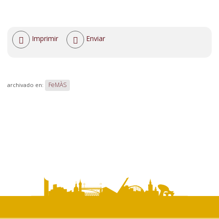
Acciones
Imprimir
Enviar
de
documento
FeMÀS
archivado en: