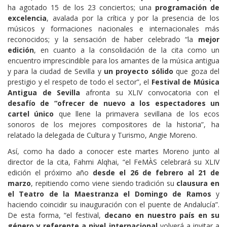
ha agotado 15 de los 23 conciertos; una
programación de
excelencia
, avalada por la crítica y por la presencia de los
músicos y formaciones nacionales e internacionales más
reconocidos; y la sensación de haber celebrado “la
mejor
edición
, en cuanto a la consolidación de la cita como un
encuentro imprescindible para los amantes de la música antigua
y para la ciudad de Sevilla y
un proyecto sólido
que goza del
prestigio y el respeto de todo el sector”, el
Festival de Música
Antigua de Sevilla
afronta su XLIV convocatoria con el
desafío de “ofrecer de nuevo a los espectadores un
cartel único
que llene la primavera sevillana de los ecos
sonoros de los mejores compositores de la historia”, ha
relatado la delegada de Cultura y Turismo, Angie Moreno.
Así, como ha dado a conocer este martes Moreno junto al
director de la cita, Fahmi Alqhai, “el FeMÀS celebrará su XLIV
edición el próximo año
desde el 26 de febrero al 21 de
marzo
, repitiendo como viene siendo tradición su
clausura en
el Teatro de la Maestranza el Domingo de Ramos
y
haciendo coincidir su inauguración con el puente de Andalucía”.
De esta forma, “el festival,
decano en nuestro país en su
género y referente a nivel internacional
volverá a invitar a