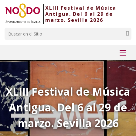
XLIII Festival de Música
Saltar al contenido
Saltar a la navegación
Información de contacto
Antigua. Del 6 al 29 de
marzo. Sevilla 2026
Buscar
Mostr
menú
XLIII Festival de Música
Antigua. Del 6 al 29 de
marzo. Sevilla 2026