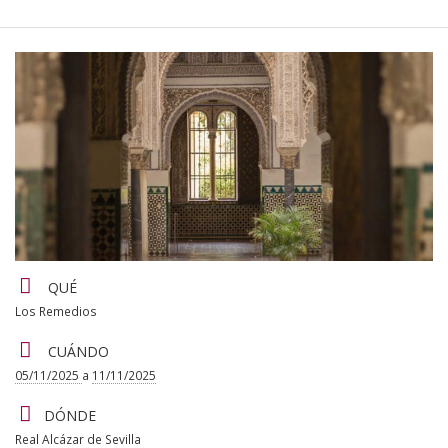
Las plazas son limitadas y se asignarán por orden de
llegada, una vez cubierto el cupo la inscripción se cerrará.
Detalles
QUÉ
del
Los Remedios
CUÁNDO
evento
05/11/2025
a
11/11/2025
DÓNDE
Real Alcázar de Sevilla