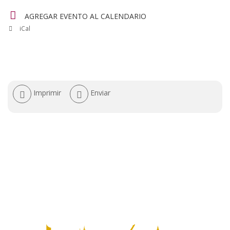
AGREGAR EVENTO AL CALENDARIO
iCal
Acciones
Imprimir
Enviar
de
documento