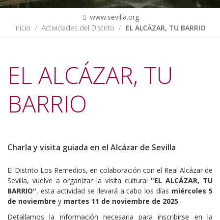
www.sevilla.org
Inicio
Actividades del Distrito
EL ALCÁZAR, TU BARRIO
EL ALCÁZAR, TU
BARRIO
https://www.femas.es/distritos/los-
Charla y visita guiada en el Alcázar de Sevilla
remedios/eventos/el-
alcazar-
El Distrito Los Remedios, en colaboración con el Real Alcázar de
tu-
Sevilla, vuelve a organizar la visita cultural
"EL
ALCÁZAR,
TU
barrio
BARRIO"
, esta actividad se llevará a cabo los días
miércoles
5
EL
de
noviembre
y
martes
11
de
noviembre
de
2025
.
ALCÁZAR,
Detallamos la información necesaria para inscribirse en la
TU