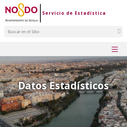
Saltar al contenido
Saltar a la navegación
Información de contacto
Servicio de Estadística
Buscar
Mostr
menú
Datos Estadísticos