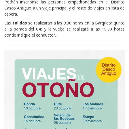
Podrán inscribirse las personas empadronadas en el Distrito
distrito-
Casco Antiguo a un viaje principal y el resto de viajes en lista de
casco-
espera.
antiguo
Viajes
Las
salidas
se realizarán a las 9.30 horas en la Barqueta (junto
de
a la parada del C4) y la vuelta se realizará a las 19.00 horas
Otoño
donde indique el conductor.
2025
-
Distrito
Casco
Antiguo
2025-
10-
16T00:00:00+02:00
2025-
11-
06T23:59:59+01:00