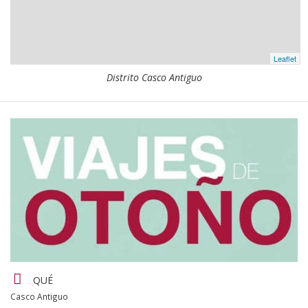
Leaflet
Distrito Casco Antiguo
Detalles
QUÉ
del
Casco Antiguo