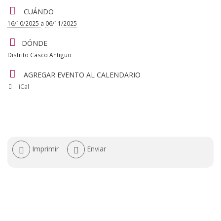
CUÁNDO
evento
16/10/2025
a
06/11/2025
DÓNDE
Distrito Casco Antiguo
AGREGAR EVENTO AL CALENDARIO
iCal
Acciones
Imprimir
Enviar
de
documento