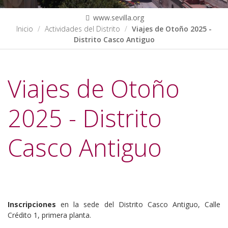
www.sevilla.org
Inicio
Actividades del Distrito
Viajes de Otoño 2025 -
Distrito Casco Antiguo
Viajes de Otoño
2025 - Distrito
Casco Antiguo
https://www.femas.es/distritos/casco-
antiguo/eventos/viajes-
Inscripciones
en la sede del Distrito Casco Antiguo, Calle
de-
Crédito 1, primera planta.
otono-