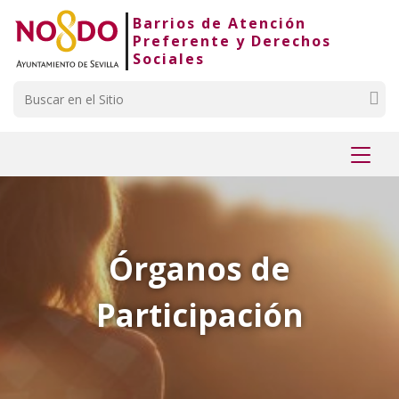
Barrios de Atención
Saltar al contenido
Saltar a la navegación
Información de contacto
Preferente y Derechos
Sociales
Buscar
Mostr
menú
Órganos de
Participación