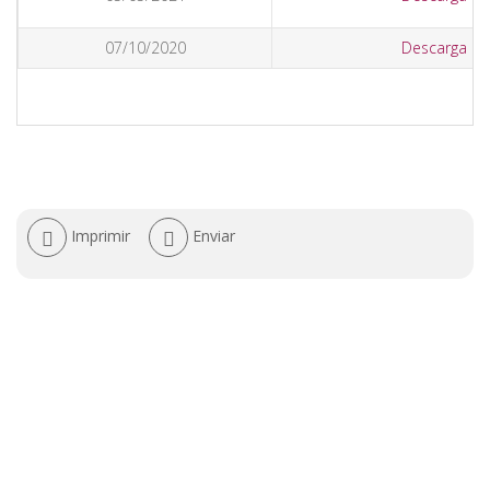
07/10/2020
Descarga
Acciones
Imprimir
Enviar
de
documento