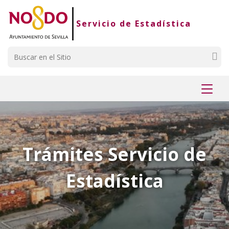
Saltar al contenido
Saltar a la navegación
Información de contacto
Servicio de Estadística
Buscar
Mostr
menú
Trámites Servicio de
Estadística