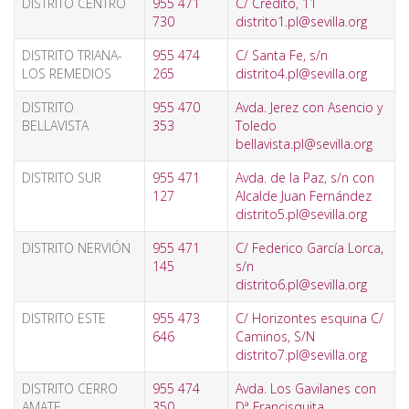
DISTRITO CENTRO
955 471
C/ Crédito, 11
730
distrito1.pl@sevilla.org
DISTRITO TRIANA-
955 474
C/ Santa Fe, s/n
LOS REMEDIOS
265
distrito4.pl@sevilla.org
DISTRITO
955 470
Avda. Jerez con Asencio y
BELLAVISTA
353
Toledo
bellavista.pl@sevilla.org
DISTRITO SUR
955 471
Avda. de la Paz, s/n con
127
Alcalde Juan Fernández
distrito5.pl@sevilla.org
DISTRITO NERVIÓN
955 471
C/ Federico García Lorca,
145
s/n
distrito6.pl@sevilla.org
DISTRITO ESTE
955 473
C/ Horizontes esquina C/
646
Caminos, S/N
distrito7.pl@sevilla.org
DISTRITO CERRO
955 474
Avda. Los Gavilanes con
AMATE
350
Dª Francisquita