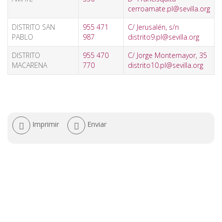
cerroamate.pl@sevilla.org
DISTRITO SAN
955 471
C/ Jerusalén, s/n
PABLO
987
distrito9.pl@sevilla.org
DISTRITO
955 470
C/ Jorge Montemayor, 35
MACARENA
770
distrito10.pl@sevilla.org
Acciones
Imprimir
Enviar
de
documento