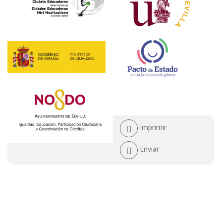
Acciones
Imprimir
de
Enviar
documento