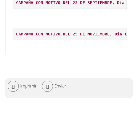
CAMPAÑA CON MOTIVO DEL 23 DE SEPTIEMBRE, Día Inte
CAMPAÑA CON MOTIVO DEL 25 DE NOVIEMBRE, Día Inter
Acciones
Imprimir
Enviar
de
documento