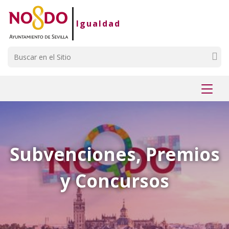
Saltar al contenido
Saltar a la navegación
Información de contacto
Igualdad
Buscar
Mostr
menú
Subvenciones, Premios
y Concursos