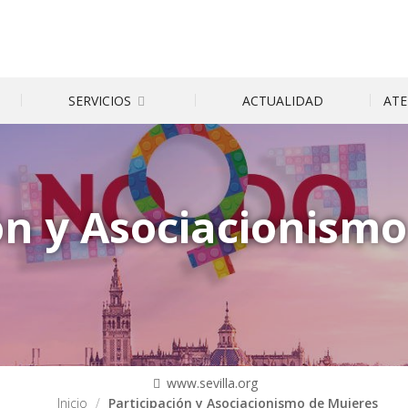
SERVICIOS
ATE
ACTUALIDAD
ón y Asociacionism
www.sevilla.org
Inicio
Participación y Asociacionismo de Mujeres