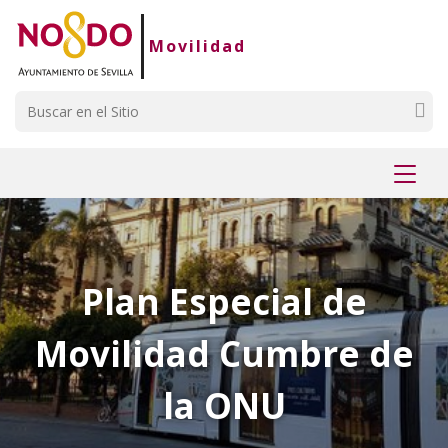
Saltar al contenido
Saltar a la navegación
Información de contacto
Movilidad
Buscar
Mostr
menú
Plan Especial de
Movilidad Cumbre de
la ONU