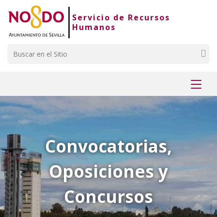
Saltar al contenido
Saltar a la navegación
Información de contacto
Servicio de Recursos
Humanos
Buscar
Mostr
menú
Convocatorias,
Oposiciones y
Concursos