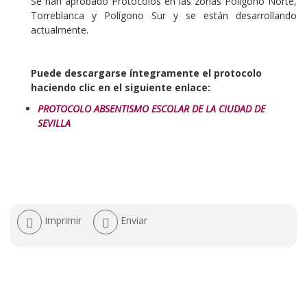
Se han aprobado Protocolos en las zonas Polígono Norte,
Torreblanca y Polígono Sur y se están desarrollando
actualmente.
Puede descargarse íntegramente el protocolo
haciendo clic en el siguiente enlace:
PROTOCO
LO ABSENTISMO ESCOLAR DE LA CIUDAD DE
SEVILLA
Acciones
Imprimir
Enviar
de
documento