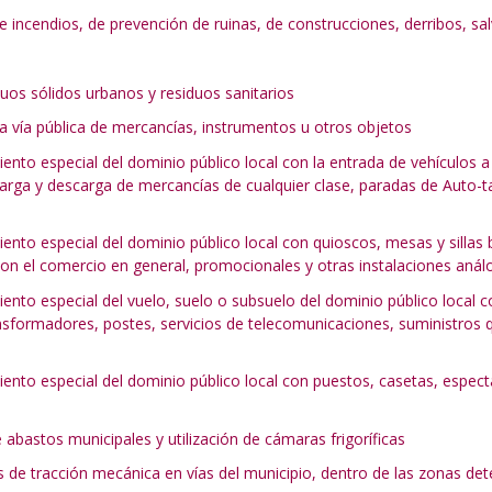
 de incendios, de prevención de ruinas, de construcciones, derribos, 
duos sólidos urbanos y residuos sanitarios
 la vía pública de mercancías, instrumentos u otros objetos
iento especial del dominio público local con la entrada de vehículos a 
arga y descarga de mercancías de cualquier clase, paradas de Auto-ta
iento especial del dominio público local con quioscos, mesas y sillas 
 con el comercio en general, promocionales y otras instalaciones anál
iento especial del vuelo, suelo o subsuelo del dominio público local c
ransformadores, postes, servicios de telecomunicaciones, suministros 
miento especial del dominio público local con puestos, casetas, espec
bastos municipales y utilización de cámaras frigoríficas
 de tracción mecánica en vías del municipio, dentro de las zonas d