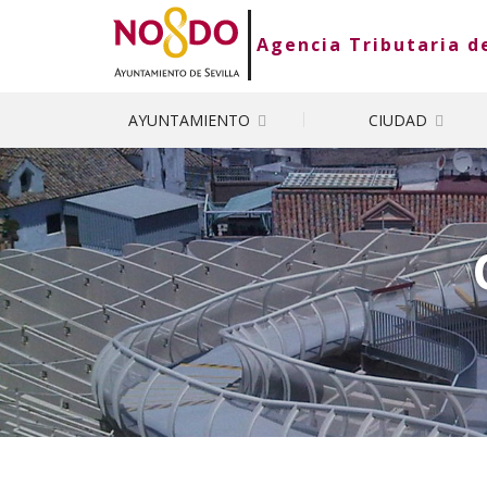
Saltar al contenido
Saltar a la navegación
Información de contacto
Agencia Tributaria de
AYUNTAMIENTO
CIUDAD