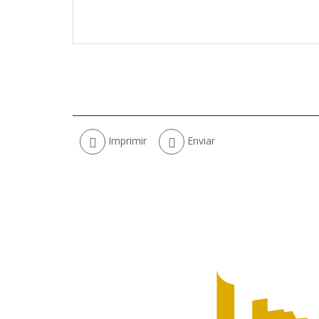
Acciones
Imprimir
Enviar
de
documento