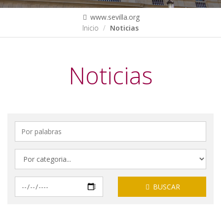
www.sevilla.org
Inicio
Noticias
Noticias
Por
palabras
Por
categorias
Por
BUSCAR
fechas