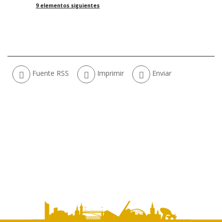
9 elementos siguientes
Acciones
Fuente RSS
Imprimir
Enviar
de
documento