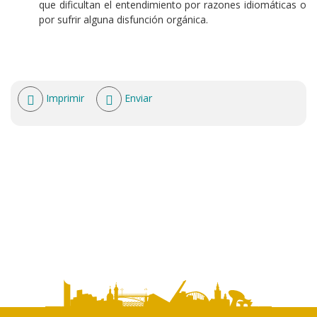
que dificultan el entendimiento por razones idiomáticas o
por sufrir alguna disfunción orgánica.
Acciones
Imprimir
Enviar
de
documento