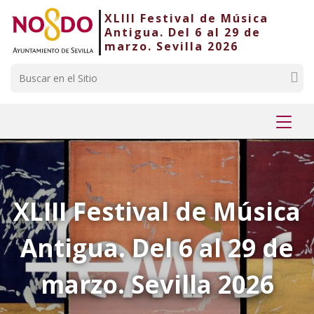
XLIII Festival de Música
Saltar al contenido
Saltar a la navegación
Información de contacto
Antigua. Del 6 al 29 de
marzo. Sevilla 2026
Buscar
Mostr
menú
XLIII Festival de Música
Antigua. Del 6 al 29 de
marzo. Sevilla 2026