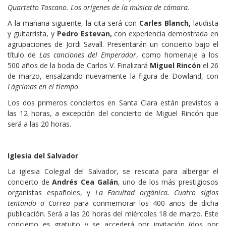
Quartetto Toscano. Los orígenes de la música de cámara.
A la mañana siguiente, la cita será con
Carles Blanch,
laudista
y guitarrista, y
Pedro Estevan,
con experiencia demostrada en
agrupaciones de Jordi Savall. Presentarán un concierto bajo el
título de
Las canciones del Emperador
, como homenaje a los
500 años de la boda de Carlos V. Finalizará
Miguel Rincón
el 26
de marzo, ensalzando nuevamente la figura de Dowland, con
Lágrimas en el tiempo
.
Los dos primeros conciertos en Santa Clara están previstos a
las 12 horas, a excepción del concierto de Miguel Rincón que
será a las 20 horas.
Iglesia del Salvador
La iglesia Colegial del Salvador, se rescata para albergar el
concierto de
Andrés Cea Galán
, uno de los más prestigiosos
organistas españoles, y
La Facultad orgánica. Cuatro siglos
tentando a Correa
para conmemorar los 400 años de dicha
publicación. Será a las 20 horas del miércoles 18 de marzo. Este
concierto es gratuito y se accederá por invitación (dos por