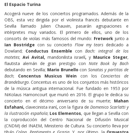
El Espacio Turina
Acogerá nueve de los conciertos programados. Además de la
OBS, esta vez dirigida por el violinista francés debutante en
Sevilla llamado Julien Chauvin, pasarán agrupaciones e
intérpretes muy variados. El primero de ellos, uno de los
consorts de violas más famosos del mundo:
Fretwork
junto a
Ian Bostridge
con su concierto
Flow my tears
dedicado a
Dowland;
Conductus Ensemble
con
Bach: integral de los
motetes
;
Avi Avital,
mandonilista israelí
,
y
Maurice Steger
,
flautista alemán de gran prestigio con
Note Book by Bach
debutando en Sevilla;
Mario Brunello
con
Sonatas y partitas de
Bach
;
Concentus Musicus Wein
con los
Conciertos de
Brandeburgo
. Concentus es uno de los conjuntos más históricos
de la música antigua internacional. Fue fundado en 1953 por
NiKolaus Harnoncourt que murió en 2016. El grupo le dedica su
concierto en el décimo aniversario de su muerte;
Mahan
Esfahani,
clavecinista iraní
,
con la figura de
Domenico Scarlatti y
la ilustración española
;
Los Elementos
, que llegan a Sevilla con
la coproducción del Centro Nacional de Difusión Musical
(CNDM) del INAEM, Ministerio de Cultura. Su concierto lleva por
título
Colpa, Pentimento e Grazia
. Y, por último, la
Orquestra