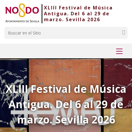
XLIII Festival de Música
Saltar al contenido
Saltar a la navegación
Información de contacto
Antigua. Del 6 al 29 de
marzo. Sevilla 2026
Buscar
Mostr
menú
XLIII Festival de Música
Antigua. Del 6 al 29 de
marzo. Sevilla 2026