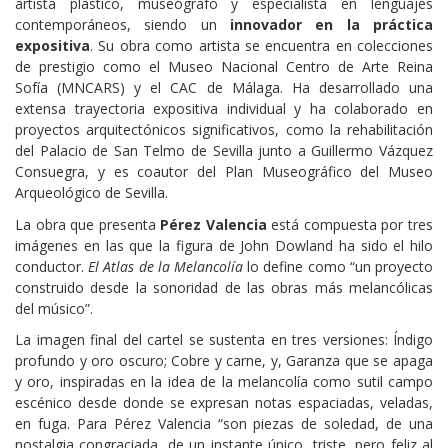
artista plástico, museógrafo y especialista en lenguajes
contemporáneos, siendo un
innovador en la práctica
expositiva
. Su obra como artista se encuentra en colecciones
de prestigio como el Museo Nacional Centro de Arte Reina
Sofía (MNCARS) y el CAC de Málaga. Ha desarrollado una
extensa trayectoria expositiva individual y ha colaborado en
proyectos arquitectónicos significativos, como la rehabilitación
del Palacio de San Telmo de Sevilla junto a Guillermo Vázquez
Consuegra, y es coautor del Plan Museográfico del Museo
Arqueológico de Sevilla.
La obra que presenta
Pérez Valencia
está compuesta por tres
imágenes en las que la figura de John Dowland ha sido el hilo
conductor.
El Atlas de la Melancolía
lo define como “un proyecto
construido desde la sonoridad de las obras más melancólicas
del músico”.
La imagen final del cartel se sustenta en tres versiones: Índigo
profundo y oro oscuro; Cobre y carne, y, Garanza que se apaga
y oro, inspiradas en la idea de la melancolía como sutil campo
escénico desde donde se expresan notas espaciadas, veladas,
en fuga. Para Pérez Valencia “son piezas de soledad, de una
nostalgia congraciada, de un instante único, triste, pero feliz al