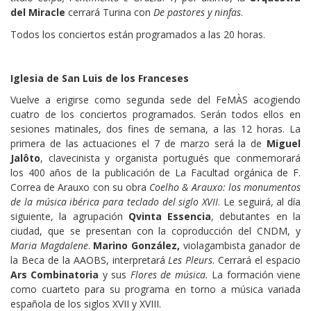
del Miracle
cerrará Turina con
De pastores y ninfas
.
Todos los conciertos están programados a las 20 horas.
Iglesia de San Luis de los Franceses
Vuelve a erigirse como segunda sede del FeMÀS acogiendo
cuatro de los conciertos programados. Serán todos ellos en
sesiones matinales, dos fines de semana, a las 12 horas. La
primera de las actuaciones el 7 de marzo será la de
Miguel
Jalôto
, clavecinista y organista portugués que conmemorará
los 400 años de la publicación de La Facultad orgánica de F.
Correa de Arauxo con su obra
Coelho & Arauxo: los monumentos
de la música ibérica para teclado del siglo XVII
. Le seguirá, al día
siguiente, la agrupación
Qvinta Essencia
, debutantes en la
ciudad, que se presentan con la coproducción del CNDM, y
Maria Magdalene
.
Marino González,
violagambista ganador de
la Beca de la AAOBS, interpretará
Les Pleurs
. Cerrará el espacio
Ars Combinatoria
y sus
Flores de música.
La formación viene
como cuarteto para su programa en torno a música variada
española de los siglos XVII y XVIII.