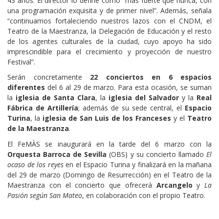
43 años. El director lo define como “más fuerte que nunca, con
una programación exquisita y de primer nivel”. Además, señala
“continuamos fortaleciendo nuestros lazos con el CNDM, el
Teatro de la Maestranza, la Delegación de Educación y el resto
de los agentes culturales de la ciudad, cuyo apoyo ha sido
imprescindible para el crecimiento y proyección de nuestro
Festival”.
Serán concretamente
22 conciertos en 6 espacios
diferentes
del 6 al 29 de marzo. Para esta ocasión, se suman
la
iglesia de Santa Clara
, la
iglesia del Salvador
y la
Real
Fábrica de Artillería
; además de su sede central, el
Espacio
Turina
, la
iglesia de San Luis de los Franceses
y el
Teatro
de la Maestranza
.
El FeMÀS se inaugurará en la tarde del 6 marzo con la
Orquesta Barroca de Sevilla
(OBS) y su concierto llamado
El
ocaso de los reyes
en el Espacio Turina y finalizará en la mañana
del 29 de marzo (Domingo de Resurrección) en el Teatro de la
Maestranza con el concierto que ofrecerá
Arcangelo
y
La
Pasión según San Mateo
, en colaboración con el propio Teatro.