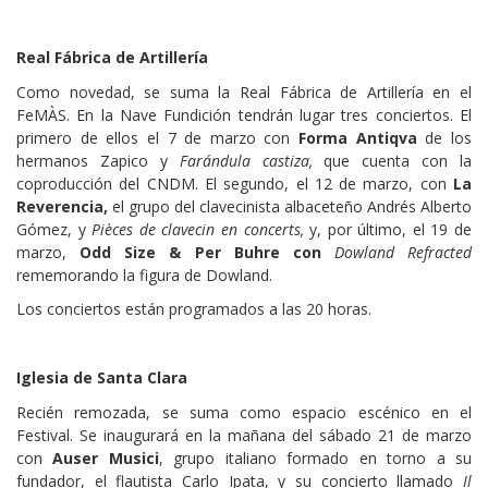
Real Fábrica de Artillería
Como novedad, se suma la Real Fábrica de Artillería en el
FeMÀS. En la Nave Fundición tendrán lugar tres conciertos. El
primero de ellos el 7 de marzo con
Forma Antiqva
de los
hermanos Zapico y
Farándula castiza,
que cuenta con la
coproducción del CNDM. El segundo, el 12 de marzo, con
La
Reverencia,
el grupo del clavecinista albaceteño Andrés Alberto
Gómez, y
Pièces de clavecin en concerts,
y, por último, el 19 de
marzo,
Odd Size &
Per Buhre con
Dowland Refracted
rememorando la figura de Dowland.
Los conciertos están programados a las 20 horas.
Iglesia de Santa Clara
Recién remozada, se suma como espacio escénico en el
Festival. Se inaugurará en la mañana del sábado 21 de marzo
con
Auser Musici
, grupo italiano formado en torno a su
fundador, el flautista Carlo Ipata, y su concierto llamado
Il