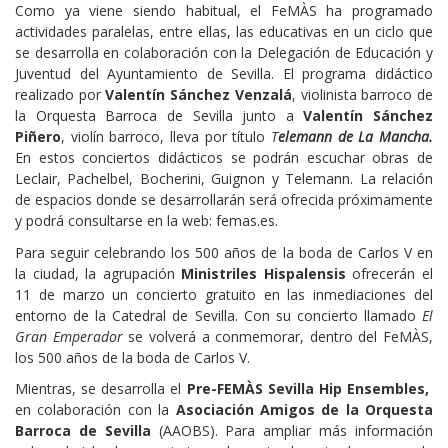
Como ya viene siendo habitual, el FeMÀS ha programado
actividades paralelas, entre ellas, las educativas en un ciclo que
se desarrolla en colaboración con la Delegación de Educación y
Juventud del Ayuntamiento de Sevilla. El programa didáctico
realizado por
Valentín Sánchez Venzalá
, violinista barroco de
la Orquesta Barroca de Sevilla junto a
Valentín Sánchez
Piñero
, violín barroco, lleva por título
T
elemann de La Mancha
.
En estos conciertos didácticos se podrán escuchar obras de
Leclair, Pachelbel, Bocherini, Guignon y Telemann. La relación
de espacios donde se desarrollarán será ofrecida próximamente
y podrá consultarse en la web: femas.es.
Para seguir celebrando los 500 años de la boda de Carlos V en
la ciudad, la agrupación
Ministriles Hispalensis
ofrecerán el
11 de marzo un concierto gratuito en las inmediaciones del
entorno de la Catedral de Sevilla. Con su concierto llamado
El
Gran Emperador
se volverá a conmemorar, dentro del FeMÀS,
los 500 años de la boda de Carlos V.
Mientras, se desarrolla el
Pre-FEMÀS
Sevilla Hip Ensembles,
en colaboración con la
Asociación Amigos de la Orquesta
Barroca de Sevilla
(AAOBS). Para ampliar más información