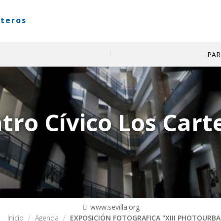
rteros
PAR
tro Cívico Los Cart
www.sevilla.org
Inicio
Agenda
EXPOSICIÓN FOTOGRAFICA "XIII PHOTOURBA