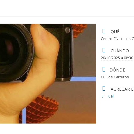
Detalle
QUÉ
del
Centro Cívico Los 
CUÁNDO
evento
20/10/2025 a 08:30
DÓNDE
CC Los Carteros
AGREGAR E
iCal