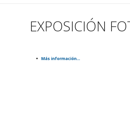
EXPOSICIÓN FO
https://www.femas.es/centros-
civicos/los-
Más información...
carteros/eventos/exposicion-
xiii-
photourban
EXPOSICIÓN
FOTOGRAFICA
"XIII
PHOTOURBAN"
2025-
10-
20T08:30:00+02:00
2025-