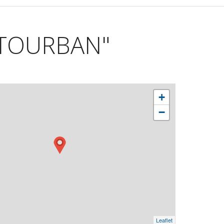
OTOURBAN"
+
−
Leaflet