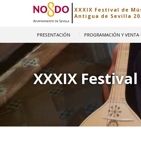
XXXIX Festival de Mú
Saltar al contenido
Saltar a la navegación
Información de contacto
Antigua de Sevilla 20
PROGRAMACIÓN Y VENTA
PRESENTACIÓN
XXXIX Festival