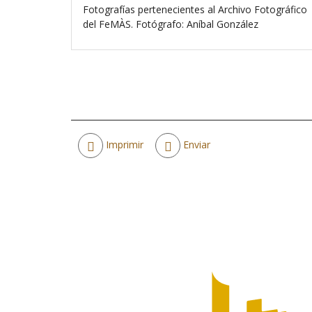
Fotografías pertenecientes al Archivo Fotográfico
del FeMÀS. Fotógrafo: Aníbal González
Acciones
Imprimir
Enviar
de
documento