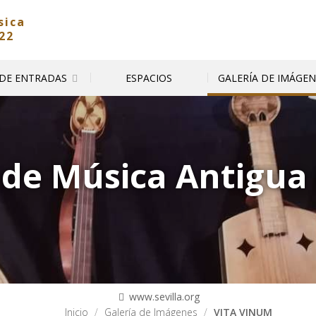
sica
22
 DE ENTRADAS
ESPACIOS
GALERÍA DE IMÁGEN
 de Música Antigua 
www.sevilla.org
Inicio
Galería de Imágenes
VITA VINUM