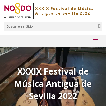
Saltar al contenido
Saltar a la navegación
Información de contacto
XXXIX Festival de Música
Antigua de Sevilla 2022
Buscar
Mostr
menú
XXXIX Festival de
Música Antigua de
Sevilla 2022