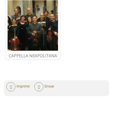
CAPPELLA NEAPOLITANA
Acciones
Imprimir
Enviar
de
documento