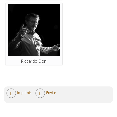
Riccardo Doni
Acciones
Imprimir
Enviar
de
documento