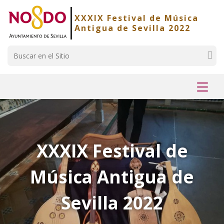
Saltar al contenido
Saltar a la navegación
Información de contacto
XXXIX Festival de Música
Antigua de Sevilla 2022
Buscar
Mostr
menú
XXXIX Festival de
Música Antigua de
Sevilla 2022