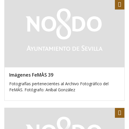
Sha
Imágenes FeMÀS 39
Fotografías pertenecientes al Archivo Fotográfico del
FeMÀS. Fotógrafo: Aníbal González
Sha