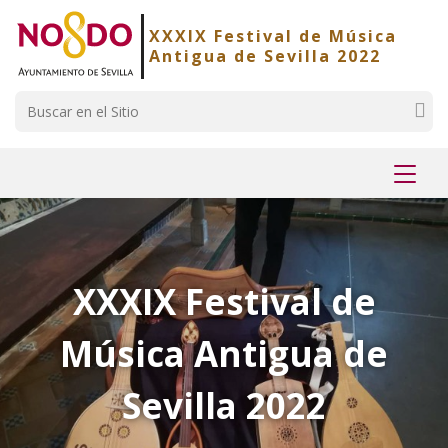
Saltar al contenido
Saltar a la navegación
Información de contacto
XXXIX Festival de Música
Antigua de Sevilla 2022
Buscar
Mostr
menú
XXXIX Festival de
Música Antigua de
Sevilla 2022