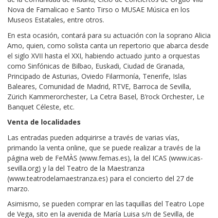
Nova de Famalicao e Santo Tirso o MUSAE Música en los
Museos Estatales, entre otros.
En esta ocasión, contará para su actuación con la soprano Alicia
Amo, quien, como solista canta un repertorio que abarca desde
el siglo XVII hasta el XXI, habiendo actuado junto a orquestas
como Sinfónicas de Bilbao, Euskadi, Ciudad de Granada,
Principado de Asturias, Oviedo Filarmonía, Tenerife, Islas
Baleares, Comunidad de Madrid, RTVE, Barroca de Sevilla,
Zürich Kammerorchester, La Cetra Basel, B’rock Orchester, Le
Banquet Céleste, etc.
Venta de localidades
Las entradas pueden adquirirse a través de varias vías,
primando la venta online, que se puede realizar a través de la
página web de FeMÀS (www.femas.es), la del ICAS (www.icas-
sevilla.org) y la del Teatro de la Maestranza
(www.teatrodelamaestranza.es) para el concierto del 27 de
marzo.
Asimismo, se pueden comprar en las taquillas del Teatro Lope
de Vega, sito en la avenida de María Luisa s/n de Sevilla, de