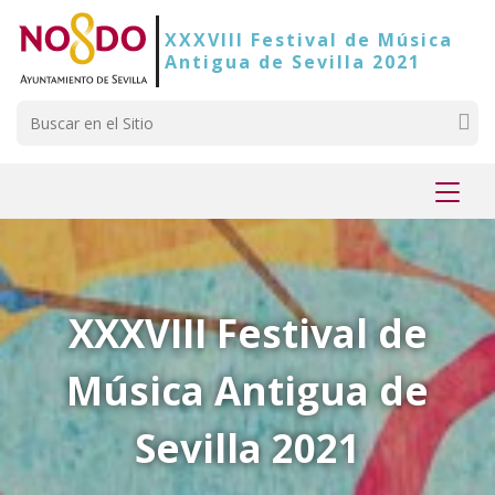
Saltar al contenido
Saltar a la navegación
Información de contacto
XXXVIII Festival de Música
Antigua de Sevilla 2021
Buscar
Mostr
menú
XXXVIII Festival de
Música Antigua de
Sevilla 2021