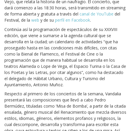
Viejo, que relata la historia de un naufragio. El concierto, que
dará comienzo a las 18:30 horas, será transmitido en streaming
de forma abierta y gratuita a través del
canal de YouTube
del
Festival, de la
web
y de su
perfil en Facebook
.
Continúa así la programación de espectáculos de su XXXVIII
edición, que viene a sumarse a la agenda cultural que se
desarrolla en la ciudad; un calendario de actividades “que ha
proseguido hasta en las condiciones más difíciles, con citas
como la Bienal de Flamenco, el Festival de Cine o la
programación que de manera habitual se desarrolla en los
teatros Alameda o Lope de Vega, el Espacio Turina o la Casa de
los Poetas y las Letras, por citar algunos”, como ha destacado
el delegado de Hábitat Urbano, Cultura y Turismo del
Ayuntamiento, Antonio Muñoz.
Respecto al primero de los conciertos de la semana, Vandalia
presentará las composiciones que llevó a cabo Pedro
Bermúdez, tituladas como ‘Misa de Bomba’, a partir de la citada
ensalada, género musical del Renacimiento que mezcla diversos
estilos, idiomas, géneros, elementos profanos y religiosos, la
cual descompone, desarrolla y transforma para escribir esta
obra, cuya estructura y textos se ciñen a los de una misa. Así,