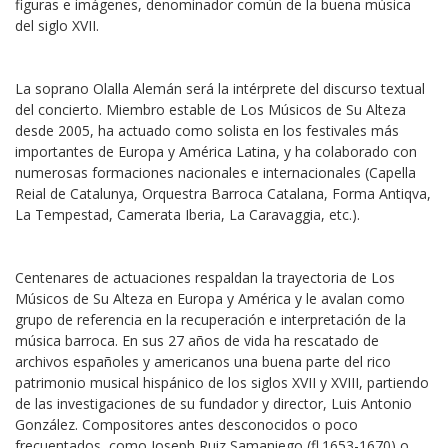
figuras e imágenes, denominador común de la buena música
del siglo XVII.
La soprano Olalla Alemán será la intérprete del discurso textual
del concierto. Miembro estable de Los Músicos de Su Alteza
desde 2005, ha actuado como solista en los festivales más
importantes de Europa y América Latina, y ha colaborado con
numerosas formaciones nacionales e internacionales (Capella
Reial de Catalunya, Orquestra Barroca Catalana, Forma Antiqva,
La Tempestad, Camerata Iberia, La Caravaggia, etc.).
Centenares de actuaciones respaldan la trayectoria de Los
Músicos de Su Alteza en Europa y América y le avalan como
grupo de referencia en la recuperación e interpretación de la
música barroca. En sus 27 años de vida ha rescatado de
archivos españoles y americanos una buena parte del rico
patrimonio musical hispánico de los siglos XVII y XVIII, partiendo
de las investigaciones de su fundador y director, Luis Antonio
González. Compositores antes desconocidos o poco
frecuentados, como Joseph Ruiz Samaniego (fl.1653-1670) o