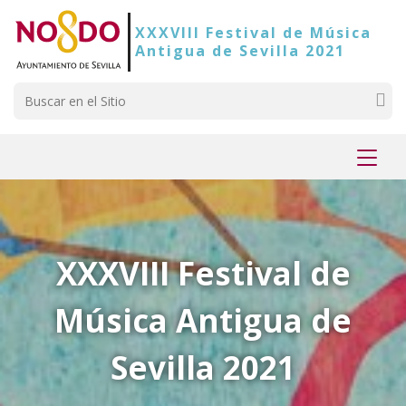
Saltar al contenido
Saltar a la navegación
Información de contacto
XXXVIII Festival de Música
Antigua de Sevilla 2021
Buscar
Mostr
menú
XXXVIII Festival de
Música Antigua de
Sevilla 2021